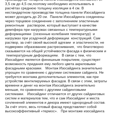
3,5 см до 4,5 см,поэтому необходимо использовать в
расчётах среднюю толщину изоляции в 4 см. В
нестандартном производстве толщина панели Изосайдинга
может доходить до 20 см.
Панели Изосайдинга соединены
через торцевое соединение с заполнением эластичным
ремонтным раствором, который выступает в качестве
демпфера при нагрузках связанных с температурными
деформациями (сезонные колебания температур) и
нагрузках при усадочной деформации конструкций.
Сам
раствор, за счёт своей высокой адгезии и эластичности, не
подвержен образованию растрескивания, что благотворно
сказывается на общей устойчивости фасада к физическим и
температурным деформациям.
В связи с тем, что
Изосайдинг является финишным покрытием, существует
возможность придания ему любого цвета акриловыми
фасадными красками.
Монтаж Изосайдинга значительно
упрощен по сравнению с другими системами сайдинга. Не
требуется монтажа дополнительных элементов, как при
устройстве вентилируемых фасадов. В связи с этим, затраты
времени и денег на монтаж Изосайдинга значительно
меньше, по сравнению с другими сайдинговыми
системами.
Изосайдинг отличается от других сайдинговых
систем и материалов тем, что и сам Изосайдинг и места
сочленений элементов и декора имеют однородный состав.
За счёт этого, весь готовый фасад представляет собой
высокоэффективный «термос».
При монтаже изосайдинга