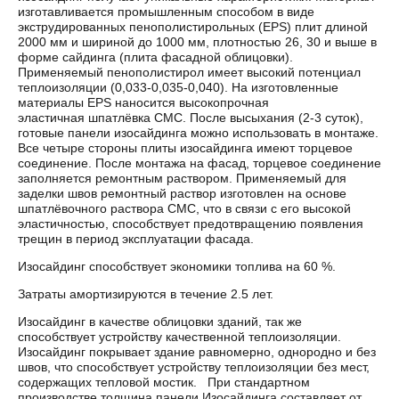
изготавливается промышленным способом в виде
экструдированных пенополистирольных (EPS) плит длиной
2000 мм и шириной до 1000 мм, плотностью 26, 30 и выше в
форме сайдинга (плита фасадной облицовки).
Применяемый пенополистирол имеет высокий потенциал
теплоизоляции (0,033-0,035-0,040). На изготовленные
материалы EPS наносится высокопрочная
эластичная шпатлёвка СМС. После высыхания (2-3 суток),
готовые панели изосайдинга можно использовать в монтаже.
Все четыре стороны плиты изосайдинга имеют торцевое
соединение. После монтажа на фасад, торцевое соединение
заполняется ремонтным раствором. Применяемый для
заделки швов ремонтный раствор изготовлен на основе
шпатлёвочного раствора CMC, что в связи с его высокой
эластичностью, способствует предотвращению появления
трещин в период эксплуатации фасада.
Изосайдинг способствует экономики топлива на 60 %.
Затраты амортизируются в течение 2.5 лет.
Изосайдинг в качестве облицовки зданий, так же
способствует устройству качественной теплоизоляции.
Изосайдинг покрывает здание равномерно, однородно и без
швов, что способствует устройству теплоизоляции без мест,
содержащих тепловой мостик.
При стандартном
производстве толщина панели Изосайдинга составляет от