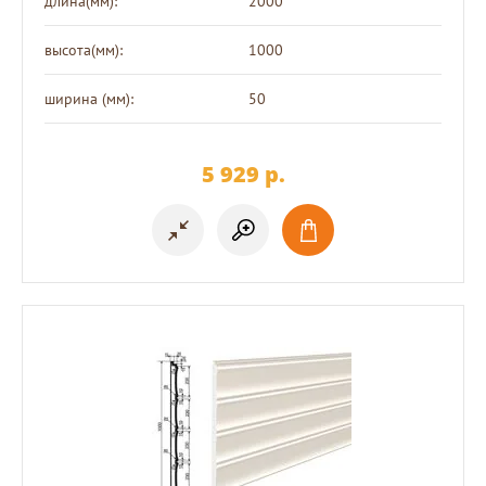
длина(мм):
2000
высота(мм):
1000
ширина (мм):
50
5 929
p.