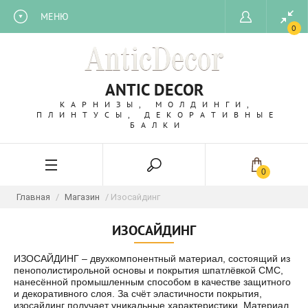
МЕНЮ
0
ANTIC DECOR
КАРНИЗЫ, МОЛДИНГИ,
ПЛИНТУСЫ, ДЕКОРАТИВНЫЕ
БАЛКИ
0
Главная
/
Магазин
/ Изосайдинг
ИЗОСАЙДИНГ
ИЗОСАЙДИНГ – двухкомпонентный материал, состоящий из
пенополистирольной основы и покрытия шпатлёвкой СМС,
нанесённой промышленным способом в качестве защитного
и декоративного слоя. За счёт эластичности покрытия,
изосайдинг получает уникальные характеристики. Материал