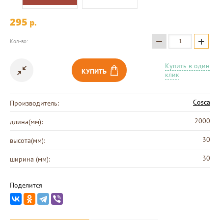
295
p.
−
+
Кол-во:
Купить в один
КУПИТЬ
клик
Cosca
Производитель:
2000
длина(мм):
30
высота(мм):
30
ширина (мм):
Поделится