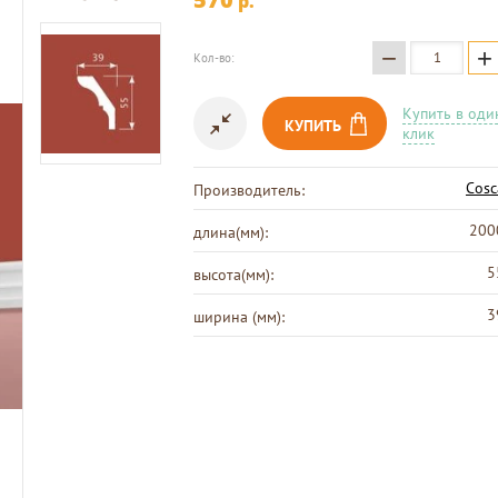
p.
−
+
Кол-во:
Купить в оди
КУПИТЬ
клик
Cosc
Производитель:
200
длина(мм):
5
высота(мм):
3
ширина (мм):