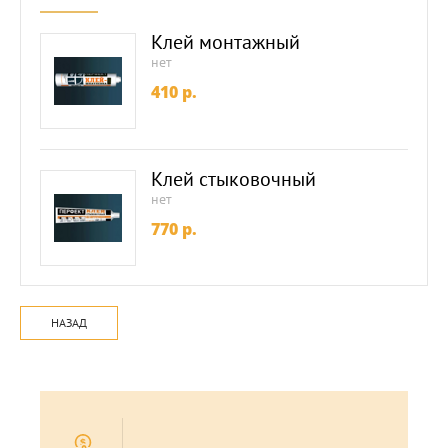
Клей монтажный
нет
410
p.
Клей стыковочный
нет
770
p.
НАЗАД