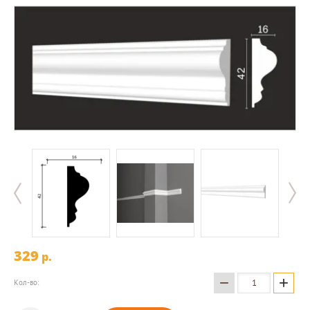
329
p.
−
+
Кол-во: