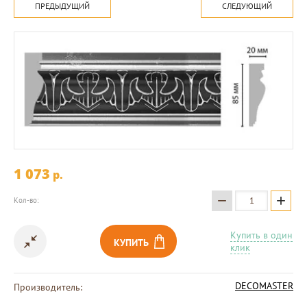
ПРЕДЫДУЩИЙ
СЛЕДУЮЩИЙ
1 073
p.
−
+
Кол-во:
Купить в один
КУПИТЬ
клик
DECOMASTER
Производитель: