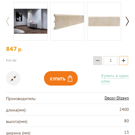
847
p.
−
+
Кол-во:
Купить в один
КУПИТЬ
клик
Decor-Dizayn
Производитель:
2400
длина(мм):
80
высота(мм):
13
ширина (мм):