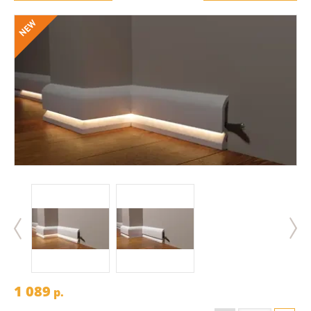
NEW
1 089
p.