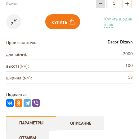
−
+
Кол-во:
Купить в один
КУПИТЬ
клик
Decor-Dizayn
Производитель:
2000
длина(мм):
100
высота(мм):
18
ширина (мм):
Поделится
ПАРАМЕТРЫ
ОПИСАНИЕ
ОТЗЫВЫ