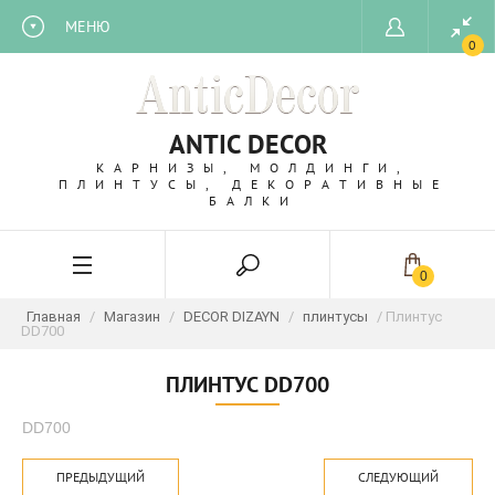
МЕНЮ
0
ANTIC DECOR
КАРНИЗЫ, МОЛДИНГИ,
ПЛИНТУСЫ, ДЕКОРАТИВНЫЕ
БАЛКИ
0
Главная
/
Магазин
/
DECOR DIZAYN
/
плинтусы
/ Плинтус
DD700
ПЛИНТУС DD700
DD700
ПРЕДЫДУЩИЙ
СЛЕДУЮЩИЙ