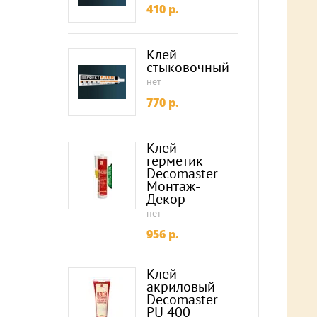
410
p.
Клей
стыковочный
нет
770
p.
Клей-
герметик
Decomaster
Монтаж-
Декор
нет
956
p.
Клей
акриловый
Decomaster
PU 400