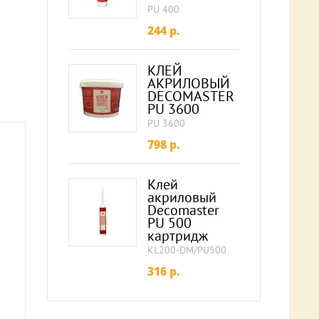
PU 400
244
p.
КЛЕЙ
АКРИЛОВЫЙ
DECOMASTER
PU 3600
PU 3600
798
p.
Клей
акриловый
Decomaster
PU 500
картридж
KL200-DM/PU500
316
p.