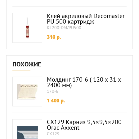
Клей акриловый Decomaster
PU 500 картридж
KL200-DM/PU500
316
p.
ПОХОЖИЕ
Молдинг 170-6 ( 120 х 31 х
2400 мм)
170-6
1 400
p.
CX129 Карниз 9,5×9,5×200
Orac Axxent
CX129