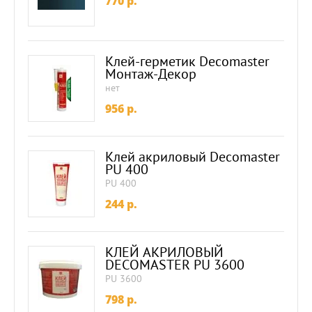
770
p.
Клей-герметик Decomaster
Монтаж-Декор
нет
956
p.
Клей акриловый Decomaster
PU 400
PU 400
244
p.
КЛЕЙ АКРИЛОВЫЙ
DECOMASTER PU 3600
PU 3600
798
p.