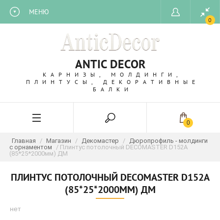
МЕНЮ
0
ANTIC DECOR
КАРНИЗЫ, МОЛДИНГИ,
ПЛИНТУСЫ, ДЕКОРАТИВНЫЕ
БАЛКИ
0
Главная
/
Магазин
/
Декомастер
/
Дюропрофиль - молдинги
с орнаментом
/ Плинтус потолочный DECOMASTER D152A
(85*25*2000мм) ДМ
ПЛИНТУС ПОТОЛОЧНЫЙ DECOMASTER D152A
(85*25*2000ММ) ДМ
нет