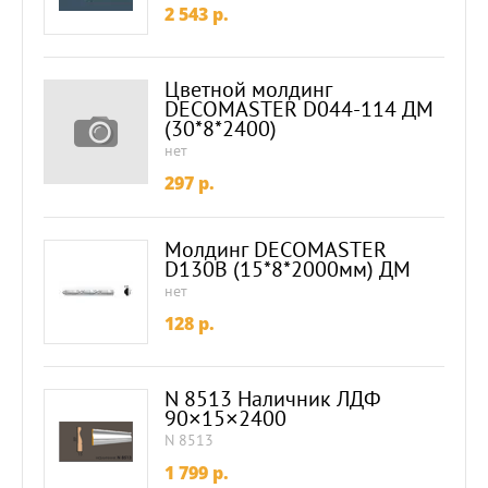
2 543
p.
Цветной молдинг
DECOMASTER D044-114 ДМ
(30*8*2400)
нет
297
p.
Молдинг DECOMASTER
D130B (15*8*2000мм) ДМ
нет
128
p.
N 8513 Наличник ЛДФ
90×15×2400
N 8513
1 799
p.