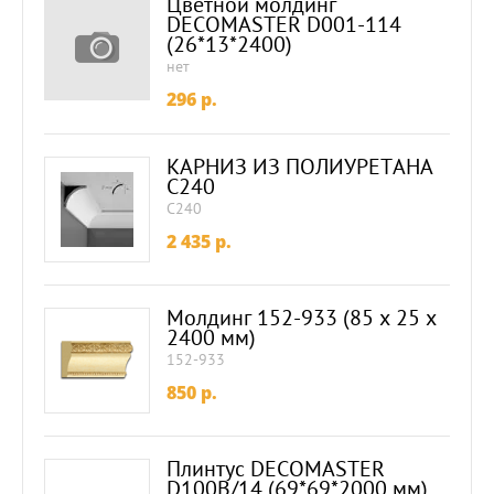
Цветной молдинг
DECOMASTER D001-114
(26*13*2400)
нет
296
p.
КАРНИЗ ИЗ ПОЛИУРЕТАНА
C240
C240
2 435
p.
Молдинг 152-933 (85 х 25 х
2400 мм)
152-933
850
p.
Плинтус DECOMASTER
D100B/14 (69*69*2000 мм)