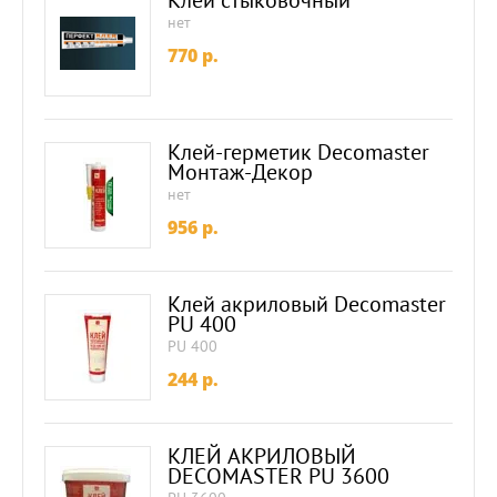
нет
770
p.
Клей-герметик Decomaster
Монтаж-Декор
нет
956
p.
Клей акриловый Decomaster
PU 400
PU 400
244
p.
КЛЕЙ АКРИЛОВЫЙ
DECOMASTER PU 3600