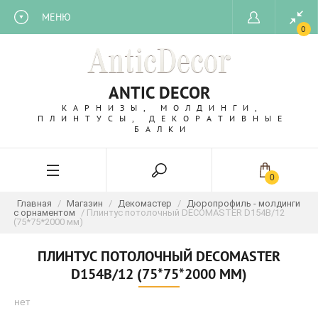
МЕНЮ
0
ANTIC DECOR
КАРНИЗЫ, МОЛДИНГИ,
ПЛИНТУСЫ, ДЕКОРАТИВНЫЕ
БАЛКИ
0
Главная
/
Магазин
/
Декомастер
/
Дюропрофиль - молдинги
с орнаментом
/ Плинтус потолочный DECOMASTER D154B/12
(75*75*2000 мм)
ПЛИНТУС ПОТОЛОЧНЫЙ DECOMASTER
D154B/12 (75*75*2000 ММ)
нет