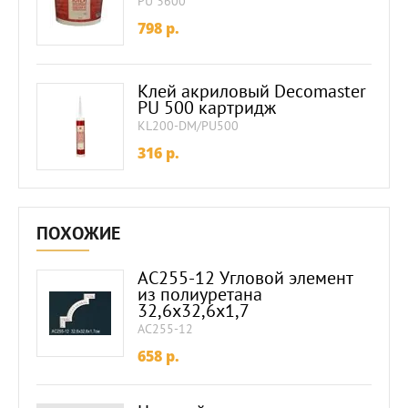
PU 3600
798
p.
Клей акриловый Decomaster
PU 500 картридж
KL200-DM/PU500
316
p.
ПОХОЖИЕ
AC255-12 Угловой элемент
из полиуретана
32,6х32,6х1,7
AC255-12
658
p.