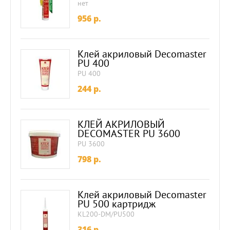
нет
956
p.
Клей акриловый Decomaster
PU 400
PU 400
244
p.
КЛЕЙ АКРИЛОВЫЙ
DECOMASTER PU 3600
PU 3600
798
p.
Клей акриловый Decomaster
PU 500 картридж
KL200-DM/PU500
316
p.