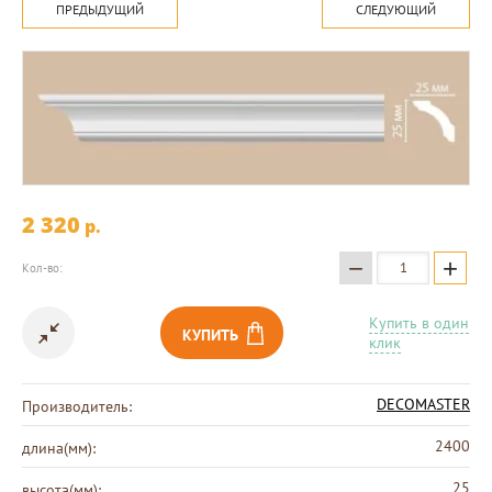
ПРЕДЫДУЩИЙ
СЛЕДУЮЩИЙ
2 320
p.
−
+
Кол-во:
Купить в один
КУПИТЬ
клик
DECOMASTER
Производитель:
2400
длина(мм):
25
высота(мм):