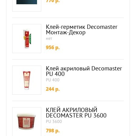
770
p.
Клей-герметик Decomaster
Монтаж-Декор
нет
956
p.
Клей акриловый Decomaster
PU 400
PU 400
244
p.
КЛЕЙ АКРИЛОВЫЙ
DECOMASTER PU 3600
PU 3600
798
p.