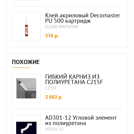
Клей акриловый Decomaster
PU 500 картридж
KL200-DM/PU500
316
p.
ПОХОЖИЕ
ГИБКИЙ КАРНИЗ ИЗ
ПОЛИУРЕТАНА C215F
C215F
3 863
p.
AD301-12 Угловой элемент
из полиуретана
AD301-12