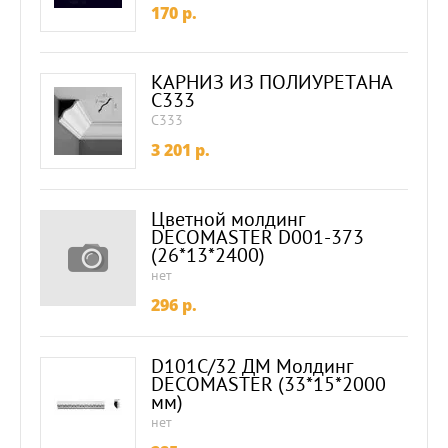
170
p.
КАРНИЗ ИЗ ПОЛИУРЕТАНА
C333
C333
3 201
p.
Цветной молдинг
DECOMASTER D001-373
(26*13*2400)
нет
296
p.
D101C/32 ДМ Молдинг
DECOMASTER (33*15*2000
мм)
нет