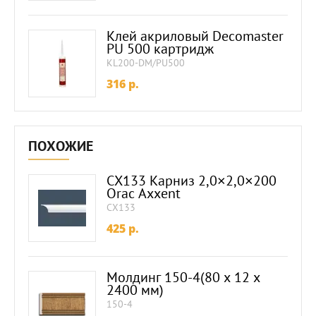
Клей акриловый Decomaster
PU 500 картридж
KL200-DM/PU500
316
p.
ПОХОЖИЕ
CX133 Карниз 2,0×2,0×200
Orac Axxent
CX133
425
p.
Молдинг 150-4(80 х 12 х
2400 мм)
150-4