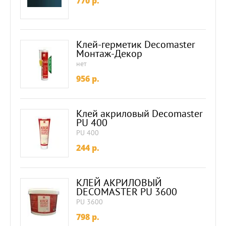
770
p.
Клей-герметик Decomaster
Монтаж-Декор
нет
956
p.
Клей акриловый Decomaster
PU 400
PU 400
244
p.
КЛЕЙ АКРИЛОВЫЙ
DECOMASTER PU 3600
PU 3600
798
p.