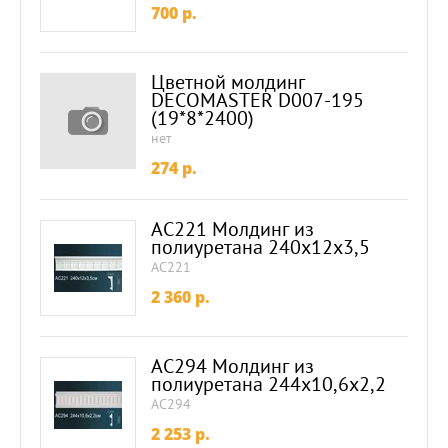
700
p.
Цветной молдинг
DECOMASTER D007-195
(19*8*2400)
нет
274
p.
AC221 Молдинг из
полиуретана 240х12х3,5
AC221
2 360
p.
AC294 Молдинг из
полиуретана 244х10,6х2,2
AC294
2 253
p.